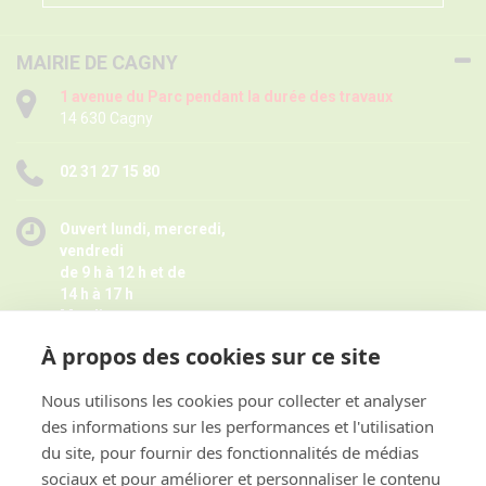
MAIRIE DE CAGNY
1 avenue du Parc pendant la durée des travaux
14 630 Cagny
02 31 27 15 80
Ouvert lundi, mercredi,
vendredi
de 9 h à 12 h et de
14 h à 17 h
Mardi
de 9 h à 12 h
À propos des cookies sur ce site
Jeudi de 14 h à 17 h -
Fermé pendant les petites vacances
scolaires le jeudi,
Nous utilisons les cookies pour collecter et analyser
Horaires juillet août ici
des informations sur les performances et l'utilisation
et sur rendez-vous
du site, pour fournir des fonctionnalités de médias
sociaux et pour améliorer et personnaliser le contenu