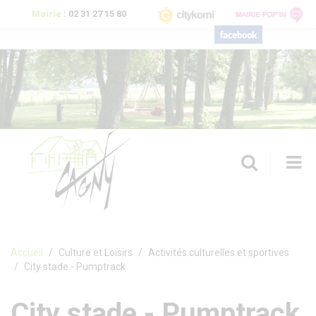
Aller au contenu principal
Mairie
:
02 31 27 15 80
T
n
Formulaire de recherche
Accueil
Culture et Loisirs
Activités culturelles et sportives
City stade - Pumptrack
City stade - Pumptrack