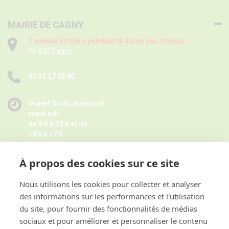
MAIRIE DE CAGNY
1 avenue du Parc pendant la durée des travaux
14 630 Cagny
02 31 27 15 80
Ouvert lundi, mercredi,
vendredi
de 9 h à 12 h et de
14 h à 17 h
Mardi
de 9 h à 12 h
À propos des cookies sur ce site
Jeudi de 14 h à 17 h -
Fermé pendant les petites vacances
scolaires le jeudi,
Nous utilisons les cookies pour collecter et analyser
Horaires juillet août ici
des informations sur les performances et l'utilisation
et sur rendez-vous
du site, pour fournir des fonctionnalités de médias
sociaux et pour améliorer et personnaliser le contenu