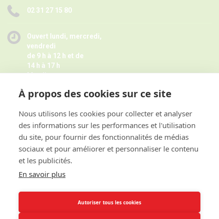
02 31 27 15 80
Ouvert lundi, mercredi,
vendredi
de 9 h à 12 h et de
14 h à 17 h
Mardi
de 9 h à 12 h
À propos des cookies sur ce site
Jeudi de 14 h à 17 h -
Fermé pendant les petites vacances
scolaires le jeudi,
Nous utilisons les cookies pour collecter et analyser
Horaires juillet août ici
des informations sur les performances et l'utilisation
et sur rendez-vous
du site, pour fournir des fonctionnalités de médias
sociaux et pour améliorer et personnaliser le contenu
et les publicités.
ACCES RAPIDE
En savoir plus
INFORMATIONS
Autoriser tous les cookies