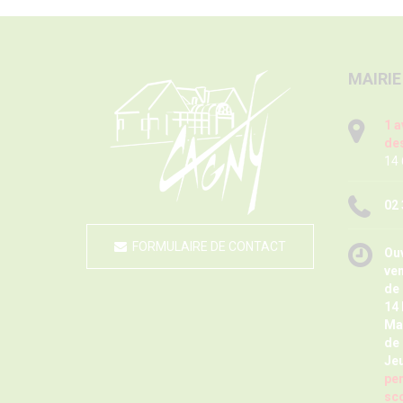
MAIRIE
1 a
des
14
02 
FORMULAIRE DE CONTACT
Ouv
ve
de 
14 
Ma
de 
Jeu
pen
sco