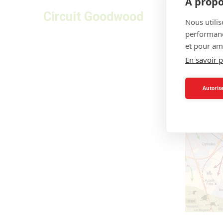
À propo
Circuit Goodwood
Nous utilis
performance
et pour amé
En savoir p
Autorise