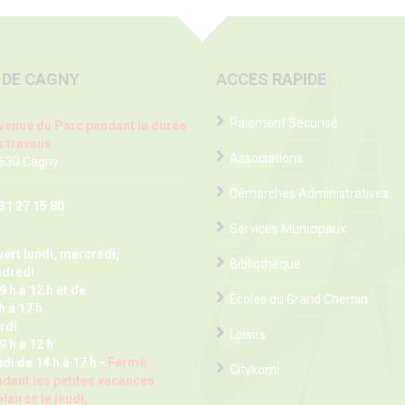
 DE CAGNY
ACCES RAPIDE
Paiement Sécurisé
venue du Parc pendant la durée
 travaux
Associations
 630 Cagny
Démarches Administratives
31 27 15 80
Services Municipaux
ert lundi, mercredi,
Bibliothèque
ndredi
9 h à 12 h et de
Écoles du Grand Chemin
h à 17 h
rdi
Loisirs
9 h à 12 h
di de 14 h à 17 h -
Fermé
Citykomi
dant les petites vacances
laires le jeudi,