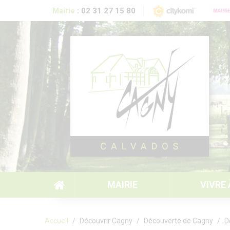
Aller au contenu principal
Mairie
:
02 31 27 15 80
MAIRIE
VIVRE
Formulaire de recherche
Accueil
Découvrir Cagny
Découverte de Cagny
D