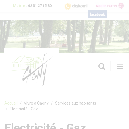
Aller au contenu principal
Mairie
:
02 31 27 15 80
T
n
Formulaire de recherche
Accueil
Vivre à Cagny
Services aux habitants
Electricité - Gaz
Electricité - Gaz