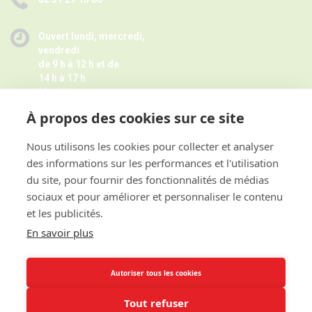
Ouvert lundi, mercredi,
vendredi
de 9 h à 12 h et de
14 h à 17 h
Mardi
de 9 h à 12 h
À propos des cookies sur ce site
Jeudi de 14 h à 17 h -
Fermé pendant les petites vacances
scolaires le jeudi,
Nous utilisons les cookies pour collecter et analyser
Horaires juillet août ici
des informations sur les performances et l'utilisation
et sur rendez-vous
du site, pour fournir des fonctionnalités de médias
sociaux et pour améliorer et personnaliser le contenu
et les publicités.
ACCES RAPIDE
En savoir plus
INFORMATIONS
Autoriser tous les cookies
Tout refuser