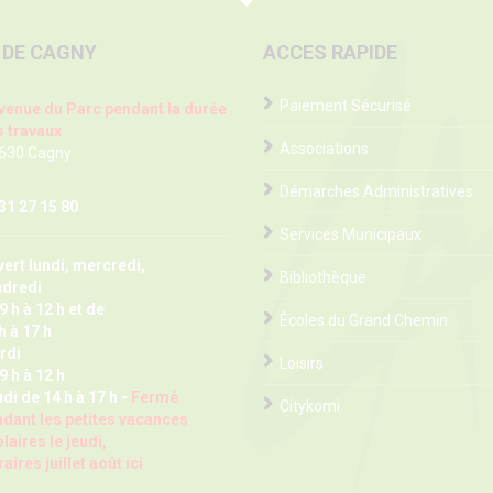
 DE CAGNY
ACCES RAPIDE
Paiement Sécurisé
venue du Parc pendant la durée
 travaux
Associations
 630 Cagny
Démarches Administratives
31 27 15 80
Services Municipaux
ert lundi, mercredi,
Bibliothèque
ndredi
9 h à 12 h et de
Écoles du Grand Chemin
h à 17 h
rdi
Loisirs
9 h à 12 h
di de 14 h à 17 h -
Fermé
Citykomi
dant les petites vacances
laires le jeudi,
aires juillet août ici