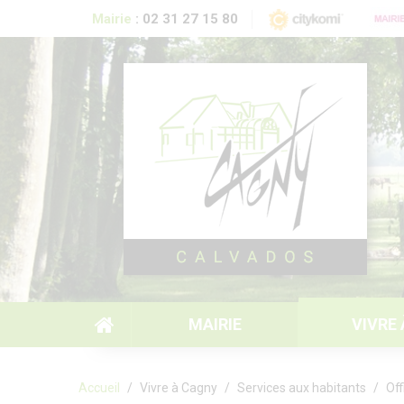
Aller au contenu principal
Mairie
:
02 31 27 15 80
MAIRIE
VIVRE
Formulaire de recherche
Accueil
Vivre à Cagny
Services aux habitants
Off