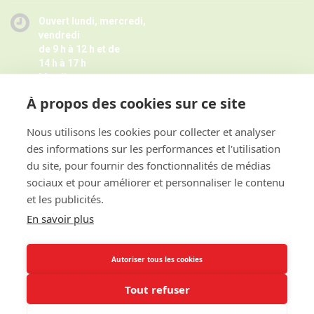
Ouvert lundi, mercredi,
vendredi
de 9 h à 12 h et de
14 h à 17 h
Mardi
de 9 h à 12 h
À propos des cookies sur ce site
Jeudi de 14 h à 17 h -
Fermé pendant les petites vacances
scolaires le jeudi,
Nous utilisons les cookies pour collecter et analyser
Horaires juillet août ici
des informations sur les performances et l'utilisation
et sur rendez-vous
du site, pour fournir des fonctionnalités de médias
sociaux et pour améliorer et personnaliser le contenu
et les publicités.
ACCES RAPIDE
En savoir plus
INFORMATIONS
Autoriser tous les cookies
Tout refuser