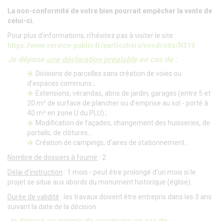
La non-conformité de votre bien pourrait empêcher la vente de
celui-ci.
Pour plus d’informations, n’hésitez pas à visiter le site :
https://www.service-public.fr/particuliers/vosdroits/N319
Je dépose
une déclaration préalable
en cas de :
Divisions de parcelles sans création de voies ou
d’espaces communs ;
Extensions, vérandas, abris de jardin, garages (entre 5 et
20 m² de surface de plancher ou d’emprise au sol - porté à
40 m² en zone U du PLU) ;
Modification de façades, changement des huisseries, de
portails, de clôtures…
Création de campings, d’aires de stationnement…
Nombre de dossiers à fournir
: 2
Délai d’instruction
: 1 mois - peut être prolongé d’un mois si le
projet se situe aux abords du monument historique (église).
Durée de validité
: les travaux doivent être entrepris dans les 3 ans
suivant la date de la décision.
Je dépose
un permis de construire
en cas de :