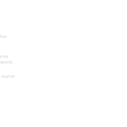
d'un
r les
 parents
 courriel