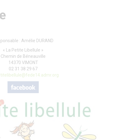
ce
ponsable : Amélie DURAND
« La Petite Libellule »
Chemin de Béneauville
14370 VIMONT
02 31 38 29 67
titelibellule@fede14.admr.org