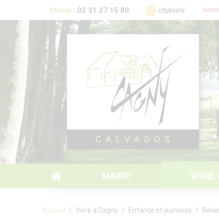
Aller au contenu principal
Mairie
:
02 31 27 15 80
MAIRIE
VIVRE
Formulaire de recherche
Accueil
Vivre à Cagny
Enfance et jeunesse
Relai