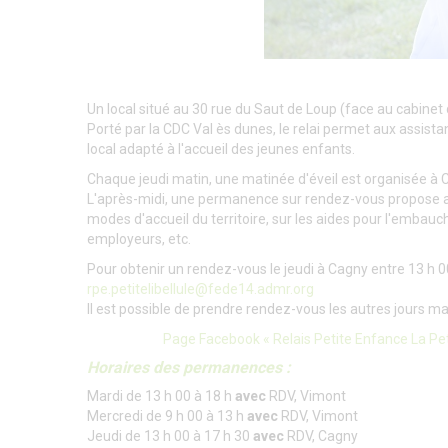
Un local situé au 30 rue du Saut de Loup (face au cabinet 
Porté par la CDC Val ès dunes, le relai permet aux assist
local adapté à l'accueil des jeunes enfants.
Chaque jeudi matin, une matinée d'éveil est organisée à C
L'après-midi, une permanence sur rendez-vous propose aux
modes d'accueil du territoire, sur les aides pour l'embauch
employeurs, etc.
Pour obtenir un rendez-vous le jeudi à Cagny entre 13 h 0
rpe.petitelibellule@fede14.admr.org
Il est possible de prendre rendez-vous les autres jours ma
Page Facebook « Relais Petite Enfance La Peti
Horaires des permanences :
Mardi de 13 h 00 à 18 h
avec
RDV, Vimont
Mercredi de 9 h 00 à 13 h
avec
RDV, Vimont
Jeudi de 13 h 00 à 17 h 30
avec
RDV, Cagny