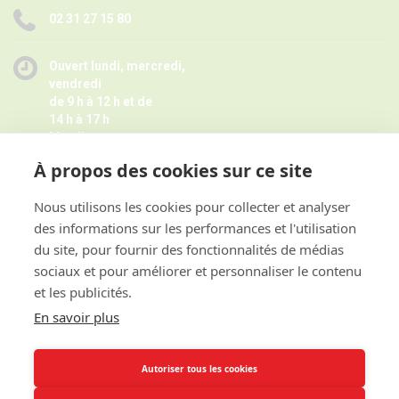
02 31 27 15 80
Ouvert lundi, mercredi,
vendredi
de 9 h à 12 h et de
14 h à 17 h
Mardi
de 9 h à 12 h
À propos des cookies sur ce site
Jeudi de 14 h à 17 h -
Fermé pendant les petites vacances
scolaires le jeudi,
Nous utilisons les cookies pour collecter et analyser
Horaires juillet août ici
des informations sur les performances et l'utilisation
et sur rendez-vous
du site, pour fournir des fonctionnalités de médias
sociaux et pour améliorer et personnaliser le contenu
et les publicités.
ACCES RAPIDE
En savoir plus
INFORMATIONS
Autoriser tous les cookies