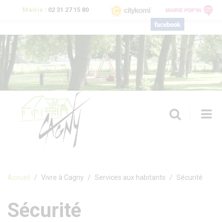
Aller au contenu principal
Mairie
:
02 31 27 15 80
T
n
Formulaire de recherche
Accueil
Vivre à Cagny
Services aux habitants
Sécurité
Sécurité