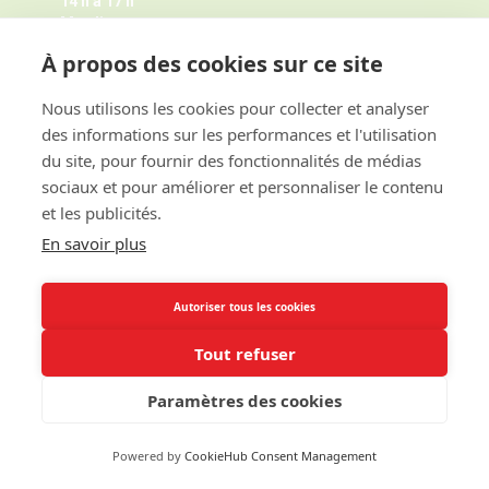
14 h à 17 h
Mardi
de 9 h à 12 h
À propos des cookies sur ce site
Jeudi de 14 h à 17 h -
Fermé pendant les petites vacances
scolaires le jeudi,
Nous utilisons les cookies pour collecter et analyser
Horaires juillet août ici
des informations sur les performances et l'utilisation
et sur rendez-vous
du site, pour fournir des fonctionnalités de médias
sociaux et pour améliorer et personnaliser le contenu
et les publicités.
ACCES RAPIDE
En savoir plus
INFORMATIONS
Autoriser tous les cookies
Tout refuser
Paramètres des cookies
©Copyright 2017 - Mairie de Cagny Calvados -
Politique de cookies
-
Mentions légales
-
Création site internet Caen
: CINS
Powered by
CookieHub Consent Management