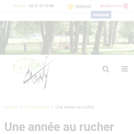
Aller au contenu principal
Mairie
:
02 31 27 15 80
T
n
Formulaire de recherche
Accueil
Associations
Une année au rucher
Une année au rucher