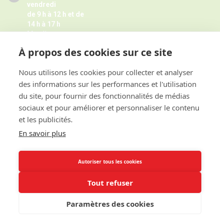
vendredi
de 9 h à 12 h et de
14 h à 17 h
Mardi
de 9 h à 12 h
À propos des cookies sur ce site
Jeudi de 14 h à 17 h -
Fermé pendant les petites vacances
scolaires le jeudi,
Nous utilisons les cookies pour collecter et analyser
Horaires juillet août ici
des informations sur les performances et l'utilisation
et sur rendez-vous
du site, pour fournir des fonctionnalités de médias
sociaux et pour améliorer et personnaliser le contenu
et les publicités.
ACCES RAPIDE
En savoir plus
INFORMATIONS
Autoriser tous les cookies
Tout refuser
Paramètres des cookies
©Copyright 2017 - Mairie de Cagny Calvados -
Politique de cookies
-
Mentions légales
-
Création site internet Caen
: CINS