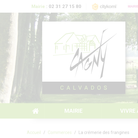
Aller au contenu principal
Mairie
:
02 31 27 15 80
MAIRIE
VIVRE
Formulaire de recherche
Accueil
Commerces
La crémerie des frangines