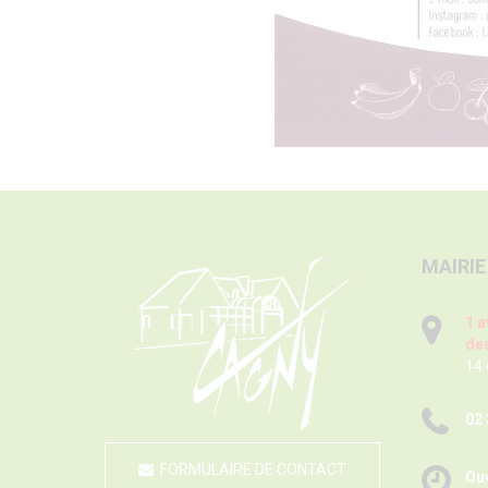
MAIRIE
1 a
des
14
02 
FORMULAIRE DE CONTACT
Ouv