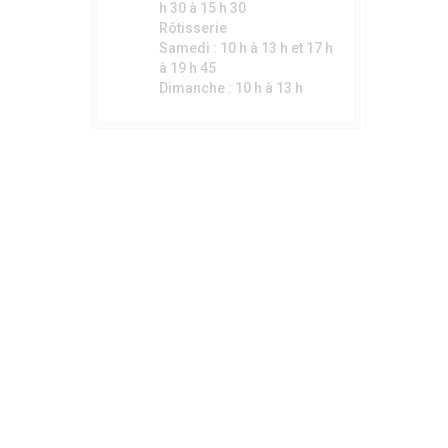
h 30 à 15 h 30
Rôtisserie
Samedi : 10 h à 13 h et 17 h
à 19 h 45
Dimanche : 10 h à 13 h