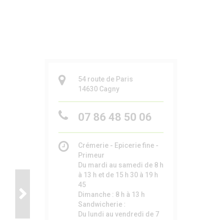
54 route de Paris
14630
Cagny
07 86 48 50 06
Crémerie - Epicerie fine -
Primeur
Du mardi au samedi de 8 h
à 13 h et de 15 h 30 à 19 h
45
Dimanche : 8 h à 13 h
Sandwicherie :
Du lundi au vendredi de 7